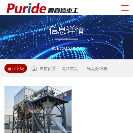
信
息
详
情
INFOMATION
返回上级
当前位置：
网站首页
-
气流分级机